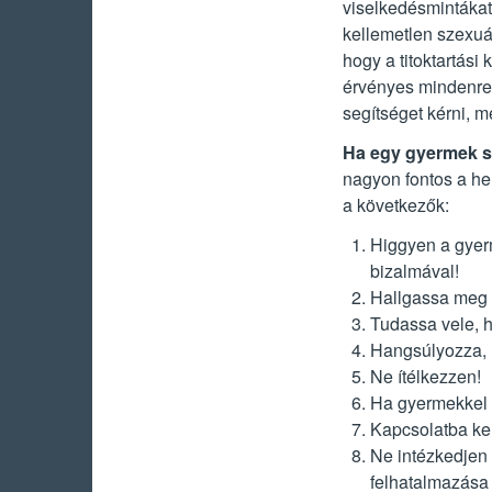
viselkedésmintákat
kellemetlen szexuá
hogy a titoktartási
érvényes mindenre
segítséget kérni, m
Ha egy gyermek s
nagyon fontos a he
a következők:
Higgyen a gyer
bizalmával!
Hallgassa meg a
Tudassa vele, h
Hangsúlyozza, 
Ne ítélkezzen!
Ha gyermekkel 
Kapcsolatba kel
Ne intézkedjen
felhatalmazása 