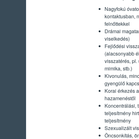
Nagyfokú óvatos
kontaktusban, 
felnőttekkel
Drámai magatart
viselkedés)
Fejlődési vissz
(alacsonyabb é
visszatérés, pl
mimika, stb.)
Kivonulás, mind
gyengülő kapcso
Korai érkezés a
hazamenéstől
Koncentrálási, 
teljesítmény hi
teljesítmény
Szexualizált vi
Öncsonkítás, ö