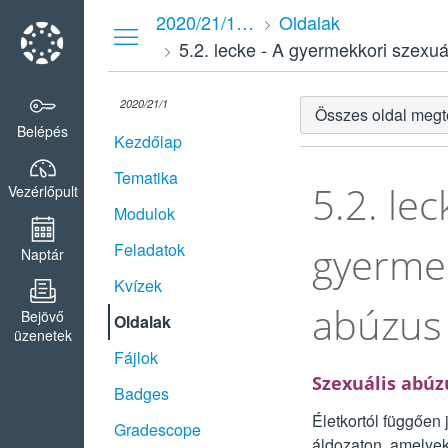
Vezérlőpult
2020/21/1 SZABV20-06-01 nevtud - Szexuális fejlődés és nevelés gyermek- és serdülőkorban
Oldalak
5.2. lecke - A gyermekkori szexuál
2020/21/1
Összes oldal megt
Belépés
Kezdőlap
Tematika
5.2. lec
Vezérlőpult
Modulok
gyermek
Feladatok
Naptár
Kvízek
abúzus 
Bejövő
Oldalak
üzenetek
Fájlok
Szexuális abúzu
Badges
Életkortól függően
Gradescope
áldozaton, amelye