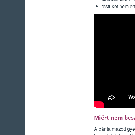
testüket nem ér
Miért nem besz
A bántalmazott gye