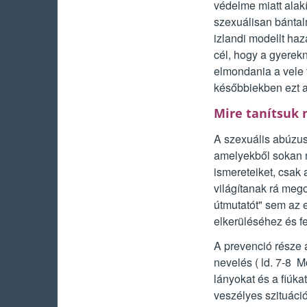
védelme miatt alakí
szexuálisan bántal
izlandi modellt ha
cél, hogy a gyerekn
elmondania a vele t
későbbiekben ezt a 
Mire tanítsuk 
A szexuális abúzus
amelyekből sokan m
ismereteiket, csak
világítanak rá me
útmutatót" sem az 
elkerüléséhez és f
A prevenció része 
nevelés ( ld. 7-8 M
lányokat és a fiúka
veszélyes szituáció