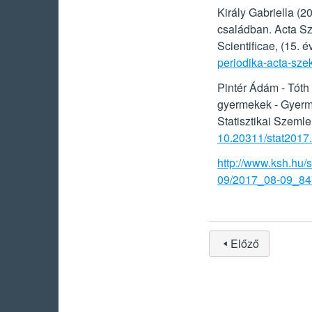
Király Gabriella (
családban. Acta Sz
Scientificae, (15. é
periodika-acta-sze
Pintér Ádám - Tóth 
gyermekek - Gyerm
Statisztikai Szemle
10.20311/stat2017
http://www.ksh.hu/
09/2017_08-09_84
Előző