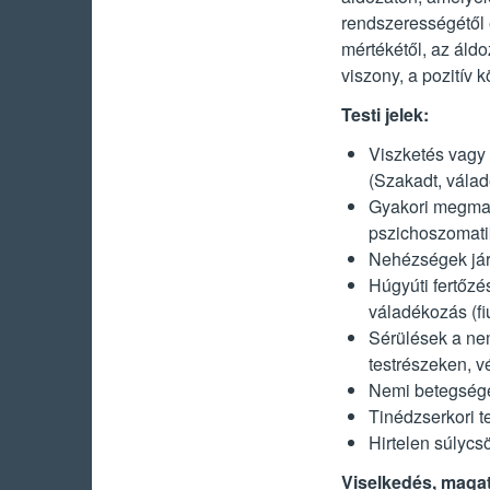
rendszerességétől 
mértékétől, az áldo
viszony, a pozitív 
Testi jelek:
Viszketés vagy
(Szakadt, vála
Gyakori megmag
pszichoszomatiku
Nehézségek jár
Húgyúti fertőzé
váladékozás (fi
Sérülések a ne
testrészeken, v
Nemi betegség
Tinédzserkori 
Hirtelen súlyc
Viselkedés, magat