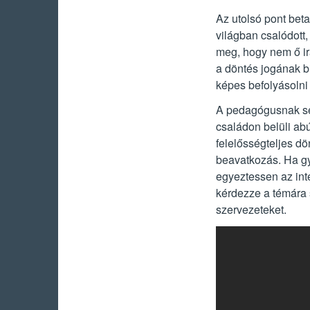
Az utolsó pont beta
világban csalódott,
meg, hogy nem ő ir
a döntés jogának bi
képes befolyásolni 
A pedagógusnak se
családon belüli ab
felelősségteljes dö
beavatkozás. Ha gy
egyeztessen az int
kérdezze a témára 
szervezeteket.