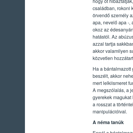
hogy őt hibáztatják
családban, rokoni k
örvendő személy az
apa, nevelő apa -, 
okoz az édesanyának
hatástól. Az abúzu
azzal tartja sakkban
akkor valamilyen sú
közvetlen hozzátart
Ha a bántalmazott
beszélt, akkor neh
mert lelkiismeret f
A megszólalás, a j
gyerekek magukat h
a rosszat a történte
manipulációival.
A néma tanúk
Ennél a bántalmazá