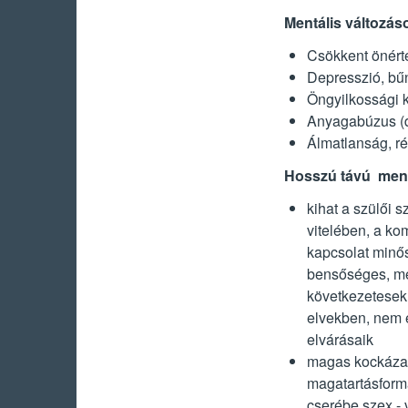
Mentális változás
Csökkent önért
Depresszió, bű
Öngyilkossági k
Anyagabúzus (d
Álmatlanság, r
Hosszú távú ment
kihat a szülői 
vitelében, a ko
kapcsolat minő
bensőséges, mel
következetesek
elvekben, nem e
elvárásaik
magas kockázat
magatartásformá
cserébe szex -