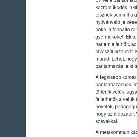
közreműködők, akik
tesznek semmit a 
nyilvánvaló jelzések
béke, a fennálló r
gyermeküket. Ekko
hanem a felnőtt, az
elveszíti bizalmát
marad. Lehet, hogy 
bántalmazás lelki te
A legkisebb koroszt
bántalmazásnak, me
történik velük, ug
fellelhetők a velük
nevelők, pedagógus
hogy az áldozatok 
szavakkal.
A metakommunikáci