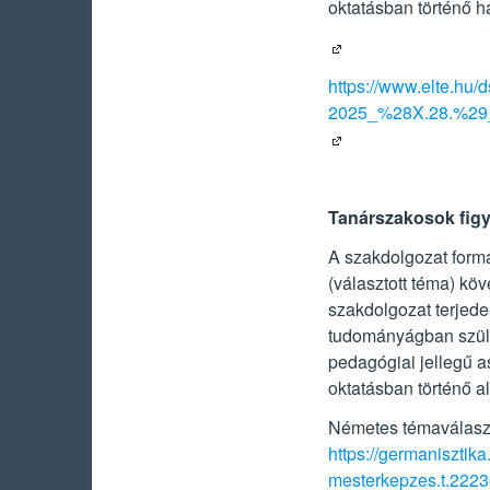
oktatásban történő h
https://www.elte.hu/
2025_%28X.28.%29
Tanárszakosok fig
A szakdolgozat forma
(választott téma) kö
szakdolgozat terjede
tudományágban szület
pedagógiai jellegű as
oktatásban történő a
Németes témaválasztá
https://germanisztika
mesterkepzes.t.22