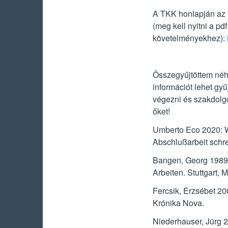
A TKK honlapján az in
(meg kell nyitni a pd
követelményekhez):
Összegyűjtöttem néh
információt lehet gy
végezni és szakdolgo
őket!
Umberto Eco 2020: W
Abschlußarbeit schrei
Bangen, Georg 1989: 
Arbeiten. Stuttgart, M
Fercsik, Erzsébet 20
Krónika Nova.
Niederhauser, Jürg 2