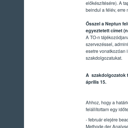
előkészítésére). A ta
beindul a félév, erre
Ősszel a Neptun felü
egyeztetett címet (
A TO-n tájékozódjana
szervezéssel, admini
esetre vonatkozóan i
szakdolgozatukat.
A szakdolgozatok ta
április 15.
Ahhoz, hogy a határid
felállítottam egy időt
- február elejére be
Methode der Analyse 