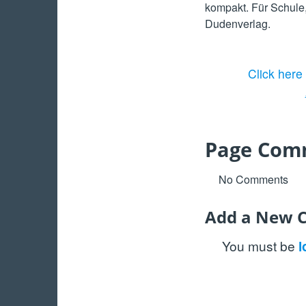
kompakt. Für Schule,
Dudenverlag.
Click her
Page Com
No Comments
Add a New 
You must be
l