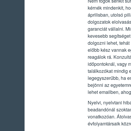
Nem fogok senkit sür
kérnék mindenkit, ho
áprilisban, utolsó pi
dolgozatok elolvasá
garanciát vállalni. 
kevesebb segítséget
dolgozni lehet, tehá
előbb kész vannak eg
reagálok rá. Konzult
időpontoknál, vagy 
találkozókat mindig 
legegyszerűbb, ha em
bejönni az egyetemr
lehet emailben, ahog
Nyelvi, nyelvtani hib
beadandónál szoktam 
vonatkozóan. Átolvas
évfolyamtársaik köz