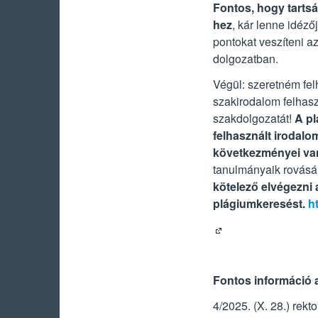
Fontos, hogy tarts
hez
, kár lenne idéző
pontokat veszíteni a
dolgozatban.
Végül: szeretném felh
szakirodalom felhasz
szakdolgozatát!
A pl
felhasznált irodal
következményei v
tanulmányaik rovásá
kötelező elvégezni 
plágiumkeresést.
h
Fontos információ a
4/2025. (X. 28.) rekt