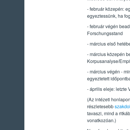
- február közepén: eg
egyeztessünk, ha fo
- február végén bea
Forschungsstand
- március első hetéb
- március közepén be
Korpusanalyse/Empi
- március végén - mi
egyeztetett időpontb
- április eleje: letzte
(Az intézeti honlapon 
részletesebb
szakdo
tavaszi, mind a ritká
vonatkozóan.)