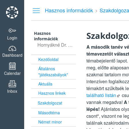
Dashboard
Hasznos információk
Szakdolgoza
Szakdolgo
Hasznos
Login
információk
Hornyákné Dr. Huber Ágnes (DI8T6S)
A második tanév vég
témavezetőt válasz
Dashboard
Kezdőoldal
témabejelentő lapot.
meg
, előtte alaposa
Általános
Calendar
szakmai tartalom mo
"játékszabályok"
intenzíven foglalkozz
Aktuális
témakört szűkítsék le
Inbox
Hasznos linkek
található listán
csu
vannak megadva!
A 
Szakdolgozat
lépés!
Ajánlatos olya
Másodtéma
csont", viszont ne l
Német minor
találnak szakirodalm