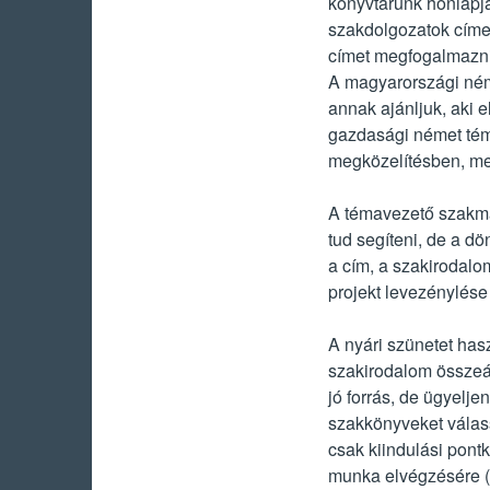
könyvtárunk honlapjá
szakdolgozatok címe
címet megfogalmazni
A magyarországi ném
annak ajánljuk, aki 
gazdasági német tém
megközelítésben, meg
A témavezető szakmai
tud segíteni, de a dö
a cím, a szakirodalo
projekt levezénylése
A nyári szünetet hasz
szakirodalom összeáll
jó forrás, de ügyelj
szakkönyveket válass
csak kiindulási pont
munka elvégzésére (i