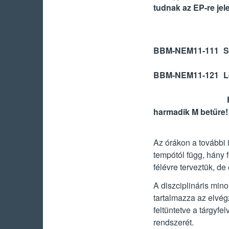
tudnak az EP-re jel
BBM-NEM11-111
S
BBM-NEM11-121
L
harmadik
M
betűre!
Az órákon a további 
tempótól függ, hány 
félévre terveztük, de 
A diszciplináris mino
tartalmazza az elvég
feltüntetve a tárgyfel
rendszerét.