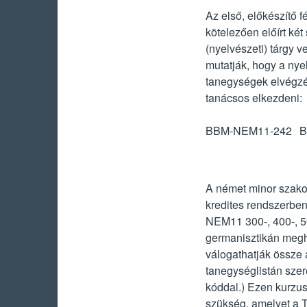
Az első, előkészítő 
kötelezően előírt ké
(nyelvészeti) tárgy v
mutatják, hogy a nye
tanegységek elvégzé
tanácsos elkezdeni:
BBM-NEM11-242
B
A német minor szakos
kredites rendszerbe
NEM11 300-, 400-, 50
germanisztikán meghi
válogathatják össze a
tanegységlistán szer
kóddal.) Ezen kurzu
szükség, amelyet a T