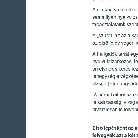
A szakba való előzet
semmilyen nyelvvizsg
tapasztalataink szeri
A „szűrőt” az az alka
az első félév végén k
A hallgatók tehát egy 
nyelvi felzárkózási 
amelynek sikeres lez
tanegység elvégzése
vizsga (Eignungsprüf
A német minor szakot
alkalmassági vizsga 
hivatalosan is felven
Első lépésként az 
felvegyék azt a két 