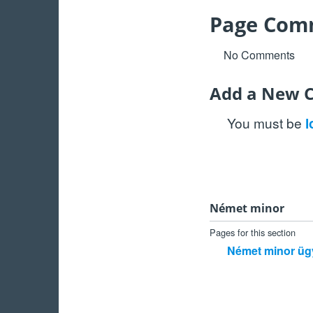
Page Com
No Comments
Add a New 
You must be
l
Német minor
Pages for this section
Német minor üg