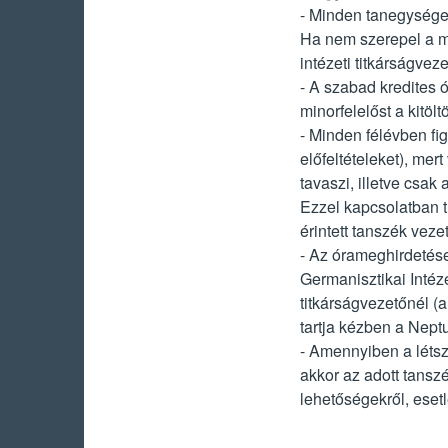
- Minden tanegysége
Ha nem szerepel a mi
intézeti titkárságvez
- A szabad kredites 
minorfelelőst a kitölt
- Minden félévben fi
előfeltételeket), me
tavaszi, illetve csak
Ezzel kapcsolatban t
érintett tanszék veze
- Az órameghirdetés
Germanisztikai Intéz
titkárságvezetőnél (
tartja kézben a Nept
- Amennyiben a létsz
akkor az adott tansz
lehetőségekről, eset