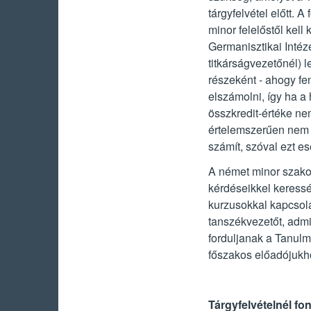
tárgyfelvétel előtt.
minor felelőstől kell 
Germanisztikai Intéze
titkárságvezetőnél) l
részeként - ahogy fen
elszámolni, így ha a
összkredit-értéke n
értelemszerűen nem le
számít, szóval ezt es
A német minor szakos
kérdéseikkel keressé
kurzusokkal kapcsola
tanszékvezetőt, admi
forduljanak a Tanulm
főszakos előadójukh
Tárgyfelvételnél fo