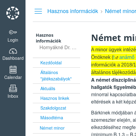
Dashboard
Hasznos információk
Német mino
Német mi
Hasznos
Login
információk
Hornyákné Dr. Huber Ágnes (DI8T6S)
A minor ügyek inté
Önöknek (
t
anárnő 
Dashboard
Kezdőoldal
információk a 2018/19
Általános
általános tájékozódá
Calendar
"játékszabályok"
A német diszcipliná
hallgatók figyelmé
Aktuális
minorral kapcsolatb
Inbox
Hasznos linkek
eltérések a két képzé
Szakdolgozat
Bárkinek módjában ál
Másodtéma
szemeszter elején, ak
elkezdéséhez megfel
Német minor
(minimum B.1.3 – B.2