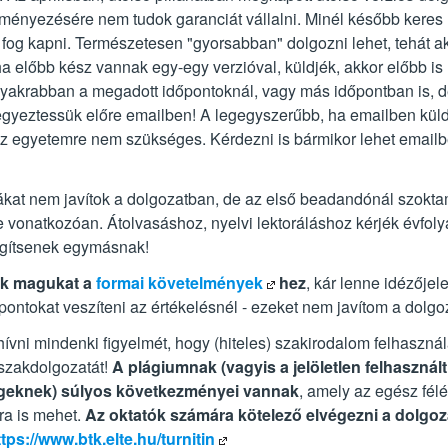
ményezésére nem tudok garanciát vállalni. Minél később keres 
fog kapni. Természetesen "gyorsabban" dolgozni lehet, tehát a
ha előbb kész vannak egy-egy verzióval, küldjék, akkor előbb is 
 gyakrabban a megadott időpontoknál, vagy más időpontban is, 
egyeztessük előre emailben! A legegyszerűbb, ha emailben küld
az egyetemre nem szükséges. Kérdezni is bármikor lehet emailb
bákat nem javítok a dolgozatban, de az első beadandónál szokta
re vonatkozóan. Átolvasáshoz, nyelvi lektoráláshoz kérjék évfol
egítsenek egymásnak!
ák magukat a
formai követelmények
hez
, kár lenne idézőjel
 pontokat veszíteni az értékelésnél - ezeket nem javítom a dolgo
hívni mindenki figyelmét, hogy (hiteles) szakirodalom felhaszná
 szakdolgozatát!
A plágiumnak (vagyis a jelöletlen felhasznált
geknek) súlyos következményei vannak
, amely az egész fél
ra is mehet.
Az oktatók számára kötelező elvégezni a dolgoz
ttps://www.btk.elte.hu/turnitin