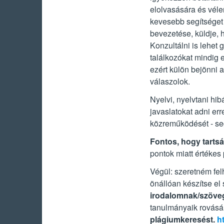
elolvasására és véle
kevesebb segítséget 
bevezetése, küldje, 
Konzultálni is lehet
találkozókat mindig 
ezért külön bejönni 
válaszolok.
Nyelvi, nyelvtani hi
javaslatokat adni er
közreműködését - s
Fontos, hogy tarts
pontok miatt értékes
Végül: szeretném fel
önállóan készítse el
irodalomnak/szöve
tanulmányaik rovásá
plágiumkeresést.
h