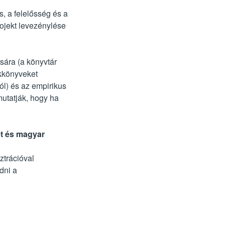
s, a felelősség és a
rojekt levezénylése
ására (a könyvtár
akkönyveket
ól) és az empirikus
mutatják, hogy ha
et és magyar
ztrációval
dni a