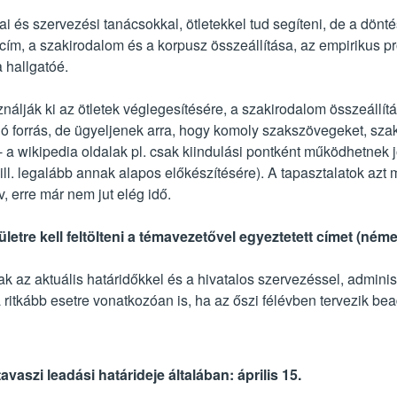
 és szervezési tanácsokkal, ötletekkel tud segíteni, de a dönté
cím, a szakirodalom és a korpusz összeállítása, az empirikus p
 hallgatóé.
nálják ki az ötletek véglegesítésére, a szakirodalom összeállít
is jó forrás, de ügyeljenek arra, hogy komoly szakszövegeket, sz
- a wikipedia oldalak pl. csak kiindulási pontként működhetnek j
ll. legalább annak alapos előkészítésére). A tapasztalatok azt 
v, erre már nem jut elég idő.
ületre kell feltölteni a témavezetővel egyeztetett címet (ném
k az aktuális határidőkkel és a hivatalos szervezéssel, adminis
 ritkább esetre vonatkozóan is, ha az őszi félévben tervezik bea
aszi leadási határideje általában: április 15.