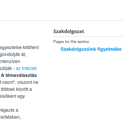
Szakdolgozat
Pages for this section
egyeztetve kitölteni
Szakdolgozóink figyelmébe
 gondolják át,
intenzíven
zálják -
az intézeti
!
A témaválasztás
 csont", viszont ne
 többek között a
elsőként egy
végezte a
elítésben,