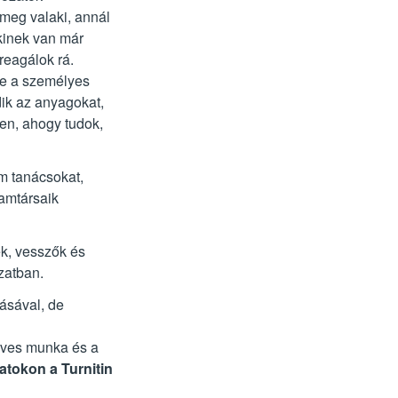
meg valaki, annál
kinek van már
reagálok rá.
de a személyes
ik az anyagokat,
en, ahogy tudok,
m tanácsokat,
yamtársaik
ek, vesszők és
zatban.
lásával, de
éves munka és a
atokon a Turnitin