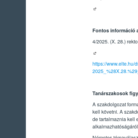
Fontos információ a
4/2025. (X. 28.) rekt
https://www.elte.hu/
2025_%28X.28.%29
Tanárszakosok fig
A szakdolgozat forma
kell követni. A szak
de tartalmaznia kell 
alkalmazhatóságáról
Németes témaválasztá