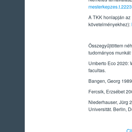
mesterkepzes.t.22
A TKK honlapján az in
követelményekhez):
Összegyűjtöttem néhá
tudományos munkát v
Umberto Eco 2020: Wi
facultas.
Bangen, Georg 1989: D
Fercsik, Erzsébet 20
Niederhauser, Jürg 2
Universität. Berlin, 
Cl