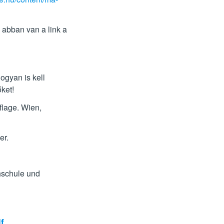
s abban van a link a
ogyan is kell
őket!
flage. Wien,
er.
hschule und
f