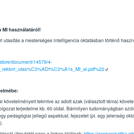
 MI használatáról!
ori utasítás a mesterséges intelligencia oktatásban történő haszn
dstore/document/14579/4-
_rektori_utas%C3%ADt%C3%A1s_MI_ai.pdf%22
yelmébe:
i követelményeit tekintve az adott szak (választott téma) köve
dolgozat terjedelme kb. 60 oldal. Bármilyen tudományágban szül
egy pedagógiai jellegű aspektust, fejezetet (pl. egy jelenség ok
).
snál útmutatót ezen a linken találnak:
https://germanisztika.el