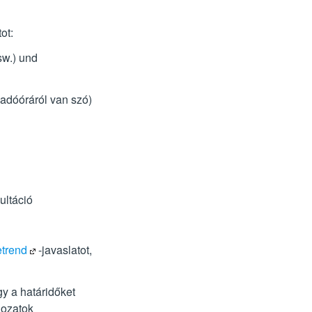
ot:
sw.) und
gadóóráról van szó)
ultáció
etrend
-javaslatot
,
gy a határidőket
gozatok