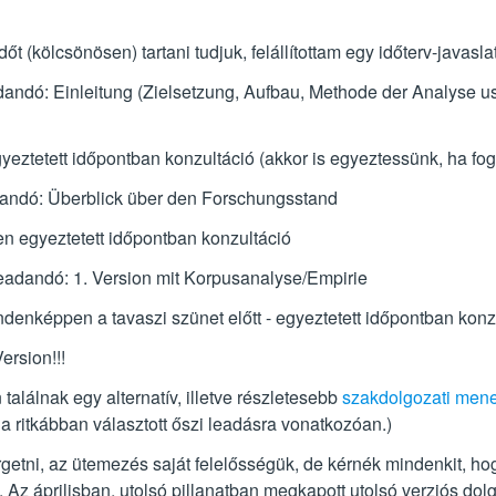
őt (kölcsönösen) tartani tudjuk, felállítottam egy időterv-javaslat
adandó: Einleitung (Zielsetzung, Aufbau, Methode der Analyse u
gyeztetett időpontban konzultáció (akkor is egyeztessünk, ha fo
dandó: Überblick über den Forschungsstand
en egyeztetett időpontban konzultáció
eadandó: 1. Version mit Korpusanalyse/Empirie
ndenképpen a tavaszi szünet előtt - egyeztetett időpontban konz
 Version!!!
 találnak egy alternatív, illetve részletesebb
szakdolgozati men
 a ritkábban választott őszi leadásra vonatkozóan.)
getni, az ütemezés saját felelősségük, de kérnék mindenkit, ho
. Az áprilisban, utolsó pillanatban megkapott utolsó verziós dol