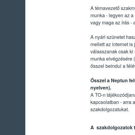
A témavezető szakmai
munka - legyen az a 
vagy maga az írás - a
A nyári szünetet hasz
mellett az internet 
válasszanak csak ki 
munka elvégzésére (i
ősszel beindul a félé
Ősszel a Neptun fel
nyelven).
A TO-n tájékozódjana
kapcsolatban - arra a
szakdolgozatukat.
A szakdolgozatok tav