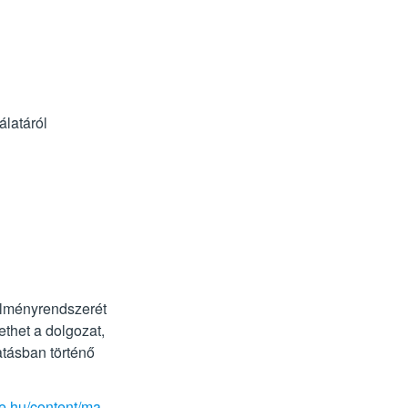
álatáról
telményrendszerét
ethet a dolgozat,
tatásban történő
te.hu/content/ma-