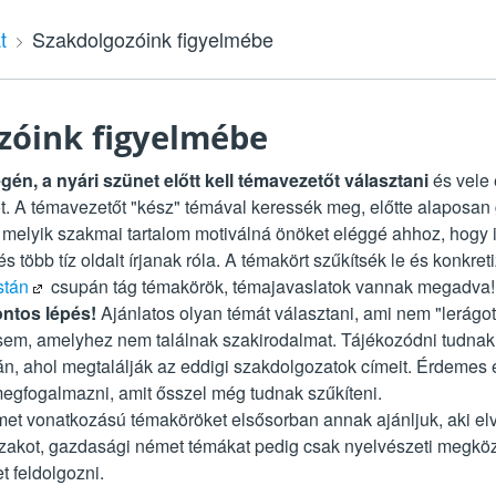
t
Szakdolgozóink figyelmébe
zóink figyelmébe
én, a nyári szünet előtt kell témavezetőt választani
és vele 
ot. A témavezetőt "kész" témával keressék meg
, előtte alaposan
melyik szakmai tartalom motiválná önöket eléggé ahhoz, hogy 
s több tíz oldalt írjanak róla. A témakört szűkítsék le és konkreti
stán
csupán tág témakörök, témajavaslatok vannak megadva
ontos lépés!
Ajánlatos olyan témát választani, ami nem "lerágott
 sem, amelyhez nem találnak szakirodalmat. Tájékozódni tudnak
n, ahol megtalálják az eddigi szakdolgozatok címeit. Érdemes 
megfogalmazni, amit ősszel még tudnak szűkíteni.
et vonatkozású témaköröket elsősorban annak ajánljuk, aki el
zakot, gazdasági német témákat pedig csak nyelvészeti megköz
t feldolgozni.