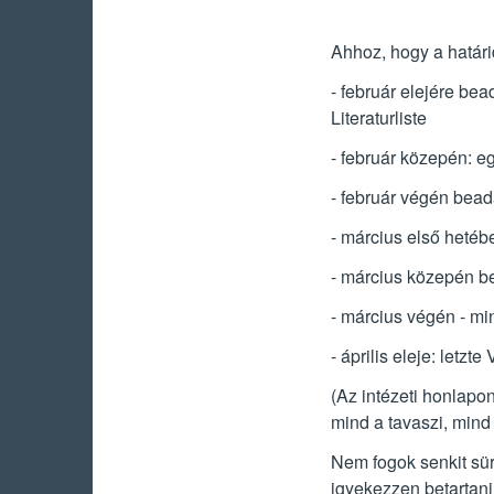
Ahhoz, hogy a határid
- február elejére be
Literaturliste
- február közepén: e
- február végén bea
- március első hetéb
- március közepén b
- március végén - mi
- április eleje: letzte
(Az intézeti honlapon
mind a tavaszi, mind
Nem fogok senkit sür
igyekezzen betartani