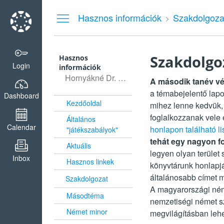
Dashboard
Hasznos információk
Szakdolgoza
Szakdolgo
Hasznos
Login
információk
Hornyákné Dr. Huber Ágnes (DI8T6S)
A második tanév vég
a témabejelentő lap
Dashboard
Kezdőoldal
mihez lenne kedvük, 
foglalkozzanak vele é
Általános
Calendar
honlapon található li
"játékszabályok"
tehát egy nagyon f
Aktuális
legyen olyan terület
Inbox
Hasznos linkek
könyvtárunk honlapjá
általánosabb címet 
Szakdolgozat
A magyarországi ném
Másodtéma
nemzetiségi német s
Német minor
megvilágításban lehe